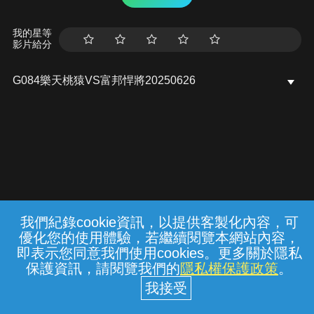
我的星等
影片給分
G084樂天桃猿VS富邦悍將20250626
我們紀錄cookie資訊，以提供客製化內容，可
{{notifyMsg}}
優化您的使用體驗，若繼續閱覽本網站內容，
常見問題
線上客服
服務條款
隱私權保護
即表示您同意我們使用cookies。更多關於隱私
保護資訊，請閱覽我們的
隱私權保護政策
。
中華電信股份有限公司個人家庭分公司
(統一編號：96979949) © 2026