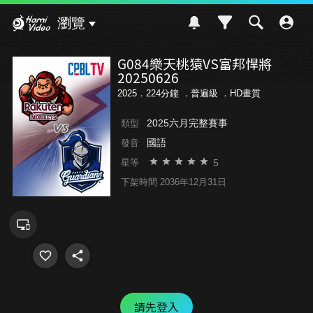
Hami Video
瀏覽
G084樂天桃猿VS富邦悍將
20250626
2025．224分鐘 ．
普遍級
．HD畫質
2025六月完整賽事
類型
國語
發音
5
星等
下架時間 2036年12月31日
請先登入