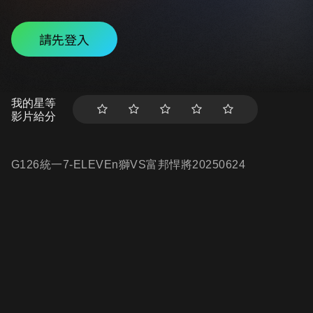
請先登入
我的星等
影片給分
G126統一7-ELEVEn獅VS富邦悍將20250624