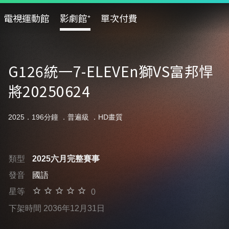
電視運動館
影劇館⁺
單次付費
G126統一7-ELEVEn獅VS富邦悍
將20250624
2025．196分鐘 ．
普遍級
．HD畫質
類型
2025六月完整賽事
發音
國語
星等
0
下架時間 2036年12月31日