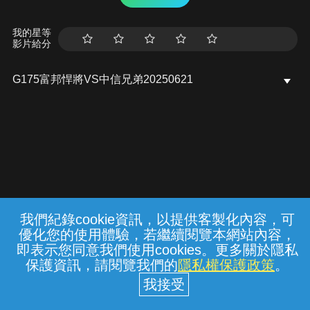
我的星等
影片給分
G175富邦悍將VS中信兄弟20250621
我們紀錄cookie資訊，以提供客製化內容，可
{{notifyMsg}}
優化您的使用體驗，若繼續閱覽本網站內容，
常見問題
線上客服
服務條款
隱私權保護
即表示您同意我們使用cookies。更多關於隱私
保護資訊，請閱覽我們的
隱私權保護政策
。
中華電信股份有限公司個人家庭分公司
(統一編號：96979949) © 2026