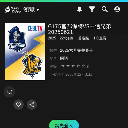
Hami Video
瀏覽
G175富邦悍將VS中信兄弟
20250621
2025．224分鐘 ．
普遍級
．HD畫質
2025六月完整賽事
類型
國語
發音
0
星等
下架時間 2036年12月31日
請先登入