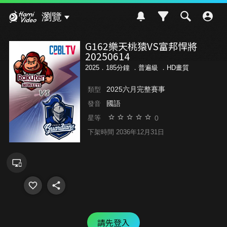
Hami Video
瀏覽
G162樂天桃猿VS富邦悍將
20250614
2025．185分鐘 ．
普遍級
．HD畫質
2025六月完整賽事
類型
國語
發音
0
星等
下架時間 2036年12月31日
請先登入