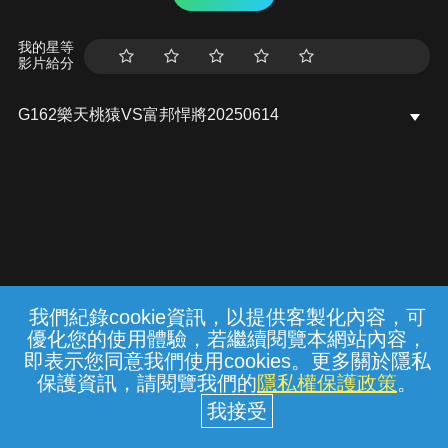
我的星等
影片給分
G162樂天桃猿VS富邦悍將20250614
我們紀錄cookie資訊，以提供客製化內容，可
{{notifyMsg}}
優化您的使用體驗，若繼續閱覽本網站內容，
常見問題
線上客服
服務條款
隱私權保護
即表示您同意我們使用cookies。更多關於隱私
保護資訊，請閱覽我們的
隱私權保護政策
。
中華電信股份有限公司個人家庭分公司
(統一編號：96979949) © 2026