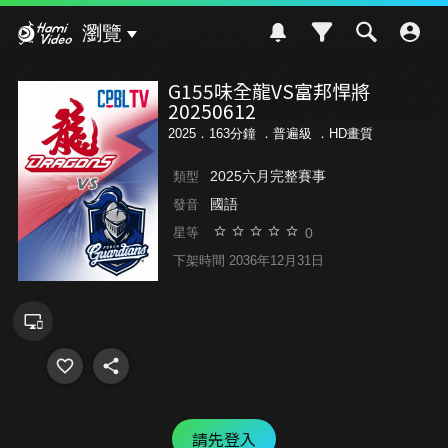
Hami Video
瀏覽
G155味全龍VS富邦悍將
20250612
2025．163分鐘 ．
普遍級
．HD畫質
2025六月完整賽事
類型
國語
發音
0
星等
下架時間 2036年12月31日
請先登入