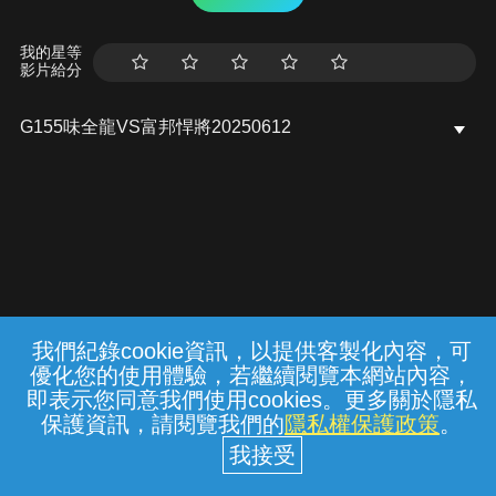
我的星等
影片給分
G155味全龍VS富邦悍將20250612
我們紀錄cookie資訊，以提供客製化內容，可
{{notifyMsg}}
優化您的使用體驗，若繼續閱覽本網站內容，
常見問題
線上客服
服務條款
隱私權保護
即表示您同意我們使用cookies。更多關於隱私
保護資訊，請閱覽我們的
隱私權保護政策
。
中華電信股份有限公司個人家庭分公司
(統一編號：96979949) © 2026