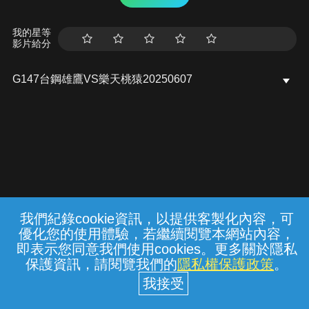
我的星等
影片給分
G147台鋼雄鷹VS樂天桃猿20250607
我們紀錄cookie資訊，以提供客製化內容，可
{{notifyMsg}}
優化您的使用體驗，若繼續閱覽本網站內容，
常見問題
線上客服
服務條款
隱私權保護
即表示您同意我們使用cookies。更多關於隱私
保護資訊，請閱覽我們的
隱私權保護政策
。
中華電信股份有限公司個人家庭分公司
(統一編號：96979949) © 2026