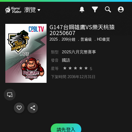
Hami Video
瀏覽
G147台鋼雄鷹VS樂天桃猿
20250607
2025．209分鐘 ．
普遍級
．HD畫質
2025六月完整賽事
類型
國語
發音
5
星等
下架時間 2036年12月31日
請先登入