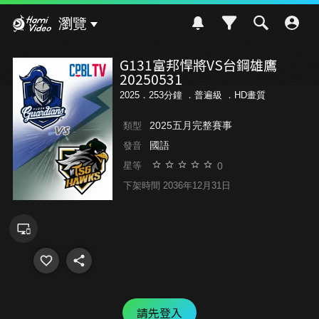
Hami Video
瀏覽
G131富邦悍將VS台鋼雄鷹
20250531
2025．253分鐘 ．
普遍級
．HD畫質
2025五月完整賽事
類型
國語
發音
0
星等
下架時間 2036年12月31日
請先登入