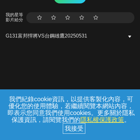
我的星等
影片給分
G131富邦悍將VS台鋼雄鷹20250531
我們紀錄cookie資訊，以提供客製化內容，可
{{notifyMsg}}
優化您的使用體驗，若繼續閱覽本網站內容，
常見問題
線上客服
服務條款
隱私權保護
即表示您同意我們使用cookies。更多關於隱私
保護資訊，請閱覽我們的
隱私權保護政策
。
中華電信股份有限公司個人家庭分公司
(統一編號：96979949) © 2026