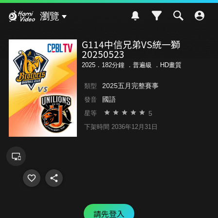
Hami Video
瀏覽
G114中信兄弟VS統一獅
20250523
2025．182分鐘 ．
普遍級
．HD畫質
2025五月完整賽事
類型
國語
發音
5
星等
下架時間 2036年12月31日
請先登入