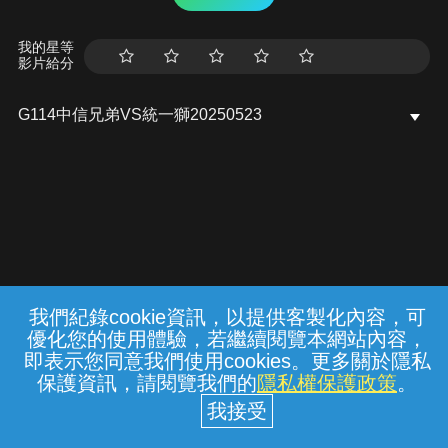
我的星等
影片給分
G114中信兄弟VS統一獅20250523
我們紀錄cookie資訊，以提供客製化內容，可
{{notifyMsg}}
優化您的使用體驗，若繼續閱覽本網站內容，
常見問題
線上客服
服務條款
隱私權保護
即表示您同意我們使用cookies。更多關於隱私
保護資訊，請閱覽我們的
隱私權保護政策
。
中華電信股份有限公司個人家庭分公司
(統一編號：96979949) © 2026