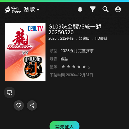
Hami Video
瀏覽
G109味全龍VS統一獅
20250520
2025．212分鐘 ．
普遍級
．HD畫質
2025五月完整賽事
類型
國語
發音
5
星等
下架時間 2036年12月31日
請先登入