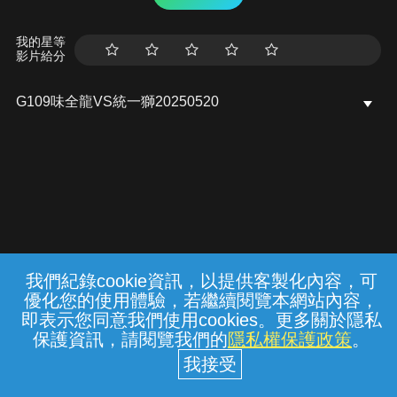
我的星等
影片給分
G109味全龍VS統一獅20250520
我們紀錄cookie資訊，以提供客製化內容，可
{{notifyMsg}}
優化您的使用體驗，若繼續閱覽本網站內容，
常見問題
線上客服
服務條款
隱私權保護
即表示您同意我們使用cookies。更多關於隱私
保護資訊，請閱覽我們的
隱私權保護政策
。
中華電信股份有限公司個人家庭分公司
(統一編號：96979949) © 2026