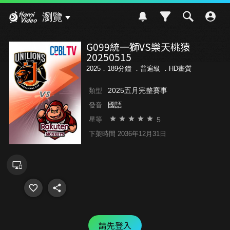
Hami Video
瀏覽
G099統一獅VS樂天桃猿
20250515
2025．189分鐘 ．
普遍級
．HD畫質
2025五月完整賽事
類型
國語
發音
5
星等
下架時間 2036年12月31日
請先登入