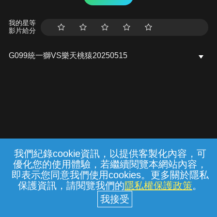
我的星等
影片給分
G099統一獅VS樂天桃猿20250515
我們紀錄cookie資訊，以提供客製化內容，可
{{notifyMsg}}
優化您的使用體驗，若繼續閱覽本網站內容，
常見問題
線上客服
服務條款
隱私權保護
即表示您同意我們使用cookies。更多關於隱私
保護資訊，請閱覽我們的
隱私權保護政策
。
中華電信股份有限公司個人家庭分公司
(統一編號：96979949) © 2026