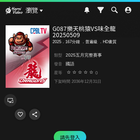
Hami Video
瀏覽
G087樂天桃猿VS味全龍
20250509
2025．167分鐘 ．
普遍級
．HD畫質
2025五月完整賽事
類型
國語
發音
0
星等
下架時間 2036年12月31日
請先登入