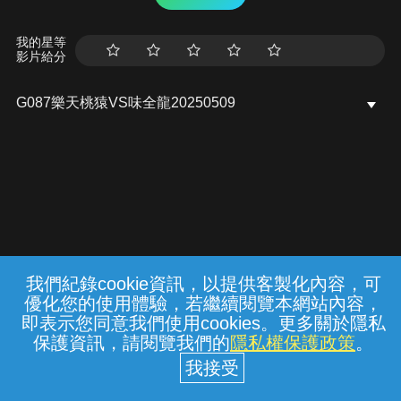
我的星等
影片給分
G087樂天桃猿VS味全龍20250509
我們紀錄cookie資訊，以提供客製化內容，可
{{notifyMsg}}
優化您的使用體驗，若繼續閱覽本網站內容，
常見問題
線上客服
服務條款
隱私權保護
即表示您同意我們使用cookies。更多關於隱私
保護資訊，請閱覽我們的
隱私權保護政策
。
中華電信股份有限公司個人家庭分公司
(統一編號：96979949) © 2026