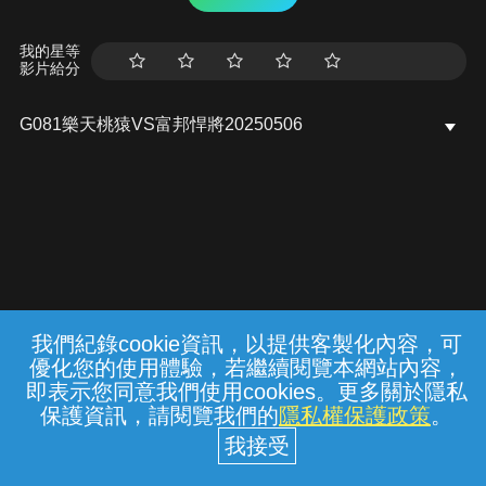
我的星等
影片給分
G081樂天桃猿VS富邦悍將20250506
我們紀錄cookie資訊，以提供客製化內容，可
{{notifyMsg}}
優化您的使用體驗，若繼續閱覽本網站內容，
常見問題
線上客服
服務條款
隱私權保護
即表示您同意我們使用cookies。更多關於隱私
保護資訊，請閱覽我們的
隱私權保護政策
。
中華電信股份有限公司個人家庭分公司
(統一編號：96979949) © 2026