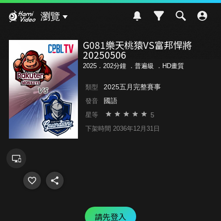
Hami Video
瀏覽
G081樂天桃猿VS富邦悍將
20250506
2025．202分鐘 ．
普遍級
．HD畫質
2025五月完整賽事
類型
國語
發音
5
星等
下架時間 2036年12月31日
請先登入