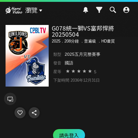
Hami Video
瀏覽
G078統一獅VS富邦悍將
20250504
2025．208分鐘 ．
普遍級
．HD畫質
2025五月完整賽事
類型
國語
發音
5
星等
下架時間 2036年12月31日
請先登入