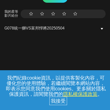
我的星等
影片給分
G078統一獅VS富邦悍將20250504
我們紀錄cookie資訊，以提供客製化內容，可
{{notifyMsg}}
優化您的使用體驗，若繼續閱覽本網站內容，
常見問題
線上客服
服務條款
隱私權保護
即表示您同意我們使用cookies。更多關於隱私
保護資訊，請閱覽我們的
隱私權保護政策
。
中華電信股份有限公司個人家庭分公司
(統一編號：96979949) © 2026