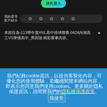
請先登入
我的星等
影片給分
本節目為-113學年度HVL高中排球聯賽-0424內湖高
工VS華僑高中_男四強 精彩賽事內容。
我們紀錄cookie資訊，以提供客製化內容，可
{{notifyMsg}}
優化您的使用體驗，若繼續閱覽本網站內容，
常見問題
線上客服
服務條款
隱私權保護
即表示您同意我們使用cookies。更多關於隱私
保護資訊，請閱覽我們的
隱私權保護政策
。
中華電信股份有限公司個人家庭分公司
(統一編號：96979949) © 2026