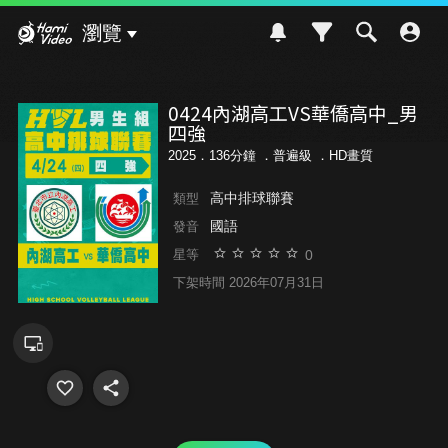
Hami Video
瀏覽
0424內湖高工VS華僑高中_男
四強
2025．136分鐘 ．
普遍級
．HD畫質
高中排球聯賽
類型
國語
發音
0
星等
下架時間 2026年07月31日