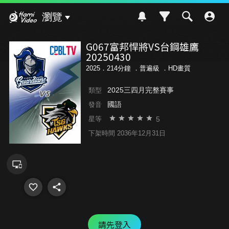
Hami Video
瀏覽
G067富邦悍將VS台鋼雄鷹
20250430
2025．214分鐘 ．
普遍級
．HD畫質
2025三四月完整賽事
類型
國語
發音
5
星等
下架時間 2036年12月31日
請先登入