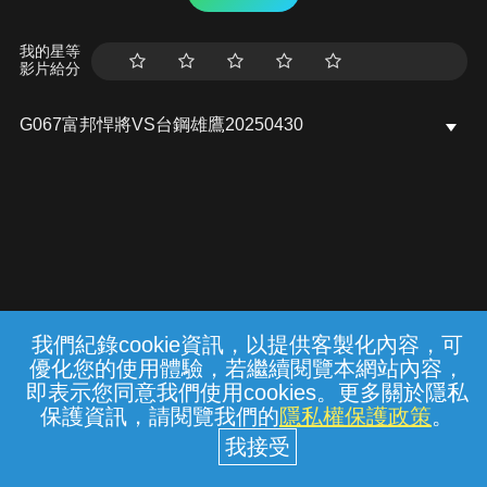
我的星等
影片給分
G067富邦悍將VS台鋼雄鷹20250430
我們紀錄cookie資訊，以提供客製化內容，可
{{notifyMsg}}
優化您的使用體驗，若繼續閱覽本網站內容，
常見問題
線上客服
服務條款
隱私權保護
即表示您同意我們使用cookies。更多關於隱私
保護資訊，請閱覽我們的
隱私權保護政策
。
中華電信股份有限公司個人家庭分公司
(統一編號：96979949) © 2026