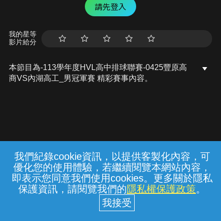
請先登入
我的星等
影片給分
本節目為-113學年度HVL高中排球聯賽-0425豐原高
商VS內湖高工_男冠軍賽 精彩賽事內容。
我們紀錄cookie資訊，以提供客製化內容，可
{{notifyMsg}}
優化您的使用體驗，若繼續閱覽本網站內容，
常見問題
線上客服
服務條款
隱私權保護
即表示您同意我們使用cookies。更多關於隱私
保護資訊，請閱覽我們的
隱私權保護政策
。
中華電信股份有限公司個人家庭分公司
(統一編號：96979949) © 2026