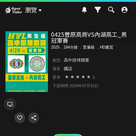
Hami Video
瀏覽
0425豐原高商VS內湖高工_男
冠軍賽
2025．194分鐘 ．
普遍級
．HD畫質
高中排球聯賽
類型
國語
發音
5
星等
下架時間 2026年07月31日