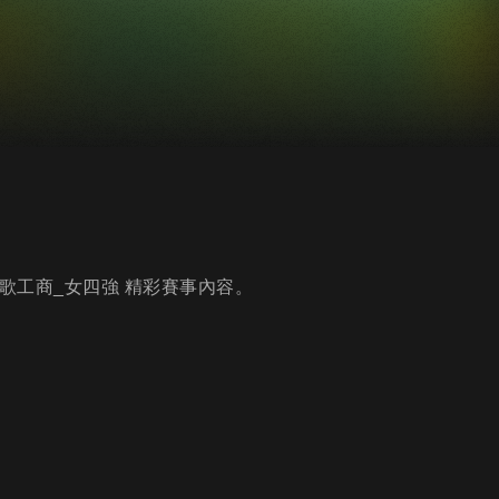
S鶯歌工商_女四強 精彩賽事內容。