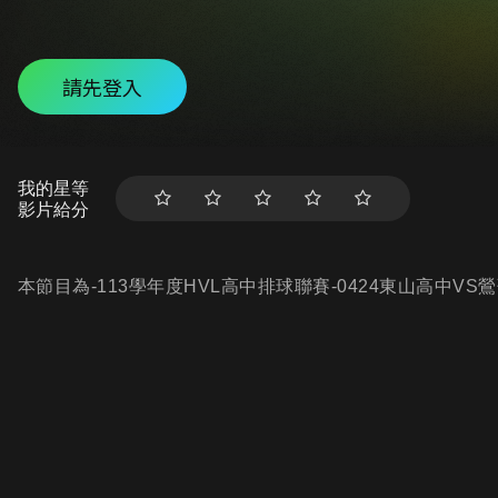
請先登入
我的星等
影片給分
本節目為-113學年度HVL高中排球聯賽-0424東山高中V