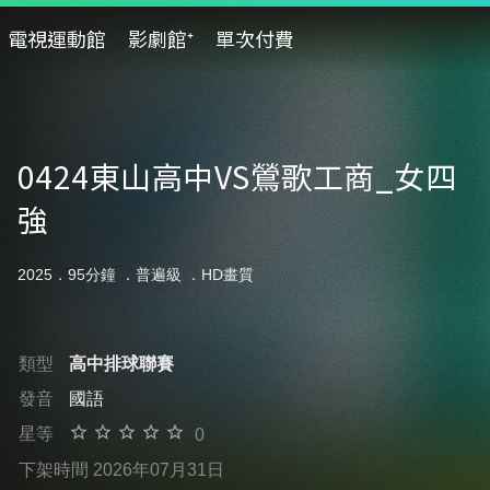
電視運動館
影劇館⁺
單次付費
0424東山高中VS鶯歌工商_女四
強
2025．95分鐘 ．
普遍級
．HD畫質
類型
高中排球聯賽
發音
國語
星等
0
下架時間 2026年07月31日