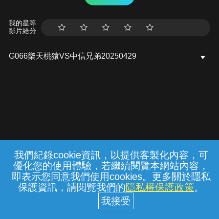
我的星等
影片給分
G066樂天桃猿VS中信兄弟20250429
我們紀錄cookie資訊，以提供客製化內容，可
{{notifyMsg}}
優化您的使用體驗，若繼續閱覽本網站內容，
常見問題
線上客服
服務條款
隱私權保護
即表示您同意我們使用cookies。更多關於隱私
保護資訊，請閱覽我們的
隱私權保護政策
。
中華電信股份有限公司個人家庭分公司
(統一編號：96979949) © 2026