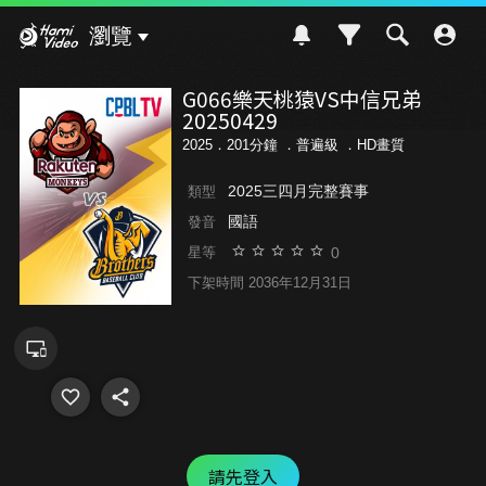
Hami Video
瀏覽
G066樂天桃猿VS中信兄弟
20250429
2025．201分鐘 ．
普遍級
．HD畫質
2025三四月完整賽事
類型
國語
發音
0
星等
下架時間 2036年12月31日
請先登入