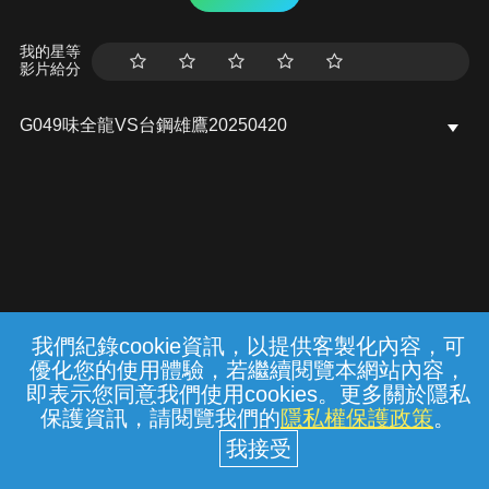
我的星等
影片給分
G049味全龍VS台鋼雄鷹20250420
我們紀錄cookie資訊，以提供客製化內容，可
{{notifyMsg}}
優化您的使用體驗，若繼續閱覽本網站內容，
水域安全宣導
勿至不明或標示禁止之水域戲
常見問題
線上客服
服務條款
隱私權保護
即表示您同意我們使用cookies。更多關於隱私
水， 遇雷雨、閃電、地震或山區烏雲密布
保護資訊，請閱覽我們的
隱私權保護政策
。
時， 請趕快上岸。內政部消防署關心您
中華電信股份有限公司個人家庭分公司
(統一編號：96979949) © 2026