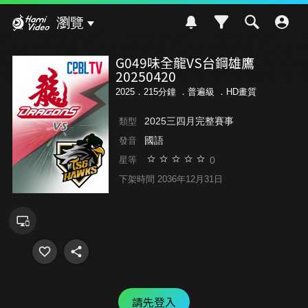
Hami Video
瀏覽
G049味全龍VS台鋼雄鷹
20250420
2025．215分鐘 ．
普遍級
．HD畫質
2025三四月完整賽事
類型
國語
發音
0
星等
下架時間 2036年12月31日
請先登入