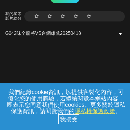
我的星等
影片給分
G042味全龍將VS台鋼雄鷹20250418
我們紀錄cookie資訊，以提供客製化內容，可
{{notifyMsg}}
優化您的使用體驗，若繼續閱覽本網站內容，
常見問題
線上客服
服務條款
隱私權保護
即表示您同意我們使用cookies。更多關於隱私
保護資訊，請閱覽我們的
隱私權保護政策
。
中華電信股份有限公司個人家庭分公司
(統一編號：96979949) © 2026