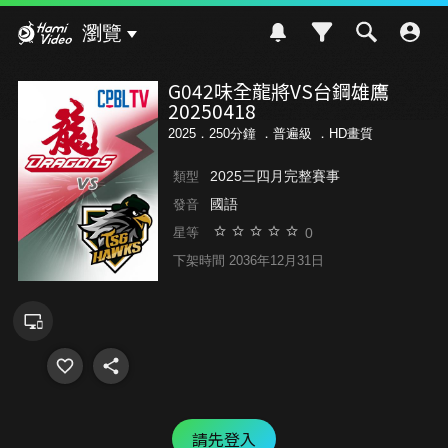
Hami Video
瀏覽
G042味全龍將VS台鋼雄鷹
20250418
2025．250分鐘 ．
普遍級
．HD畫質
2025三四月完整賽事
類型
國語
發音
0
星等
下架時間 2036年12月31日
請先登入