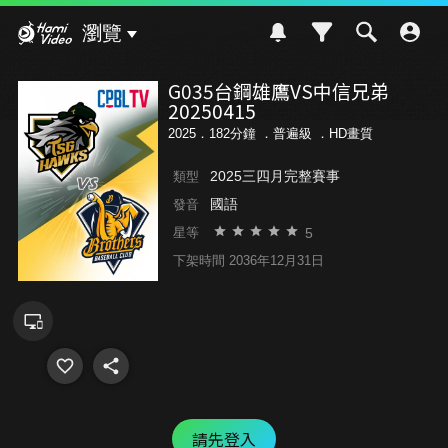
Hami Video
瀏覽
G035台鋼雄鷹VS中信兄弟
20250415
2025．182分鐘 ．
普遍級
．HD畫質
2025三四月完整賽事
類型
國語
發音
5
星等
下架時間 2036年12月31日
請先登入