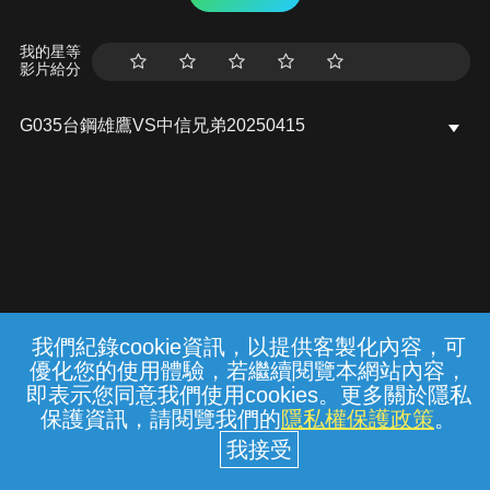
我的星等
影片給分
G035台鋼雄鷹VS中信兄弟20250415
我們紀錄cookie資訊，以提供客製化內容，可
{{notifyMsg}}
優化您的使用體驗，若繼續閱覽本網站內容，
常見問題
線上客服
服務條款
隱私權保護
即表示您同意我們使用cookies。更多關於隱私
保護資訊，請閱覽我們的
隱私權保護政策
。
中華電信股份有限公司個人家庭分公司
(統一編號：96979949) © 2026