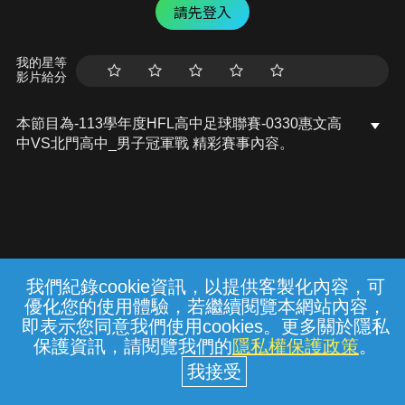
請先登入
我的星等
影片給分
本節目為-113學年度HFL高中足球聯賽-0330惠文高
中VS北門高中_男子冠軍戰 精彩賽事內容。
我們紀錄cookie資訊，以提供客製化內容，可
{{notifyMsg}}
優化您的使用體驗，若繼續閱覽本網站內容，
常見問題
線上客服
服務條款
隱私權保護
即表示您同意我們使用cookies。更多關於隱私
保護資訊，請閱覽我們的
隱私權保護政策
。
中華電信股份有限公司個人家庭分公司
(統一編號：96979949) © 2026