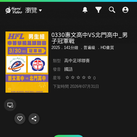
Hami Video
瀏覽
0330惠文高中VS北門高中_男
子冠軍戰
2025．141分鐘 ．
普遍級
．HD畫質
高中足球聯賽
類型
國語
發音
0
星等
下架時間 2026年07月31日