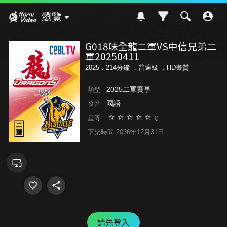
Hami Video
瀏覽
G018味全龍二軍VS中信兄弟二
軍20250411
2025．214分鐘 ．
普遍級
．HD畫質
2025二軍賽事
類型
國語
發音
0
星等
下架時間 2036年12月31日
請先登入