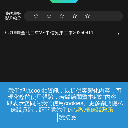
我的星等
影片給分
G018味全龍二軍VS中信兄弟二軍20250411
我們紀錄cookie資訊，以提供客製化內容，可
{{notifyMsg}}
優化您的使用體驗，若繼續閱覽本網站內容，
常見問題
線上客服
服務條款
隱私權保護
即表示您同意我們使用cookies。更多關於隱私
保護資訊，請閱覽我們的
隱私權保護政策
。
中華電信股份有限公司個人家庭分公司
(統一編號：96979949) © 2026