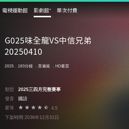
電視運動館
影劇館⁺
單次付費
G025味全龍VS中信兄弟
20250410
2025．183分鐘 ．
普遍級
．HD畫質
類型
2025三四月完整賽事
發音
國語
星等
4.5
下架時間 2036年12月31日