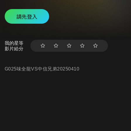
請先登入
我的星等
影片給分
G025味全龍VS中信兄弟20250410