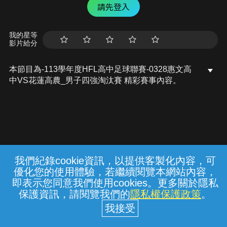
請先登入
我的星等
影片給分
本節目為-113學年度HFL高中足球聯賽-0328惠文高
中VS花蓮高農_男子四強淘汰賽 精彩賽事內容。
我們紀錄cookie資訊，以提供客製化內容，可
{{notifyMsg}}
優化您的使用體驗，若繼續閱覽本網站內容，
常見問題
線上客服
服務條款
隱私權保護
即表示您同意我們使用cookies。更多關於隱私
保護資訊，請閱覽我們的
隱私權保護政策
。
中華電信股份有限公司個人家庭分公司
(統一編號：96979949) © 2026