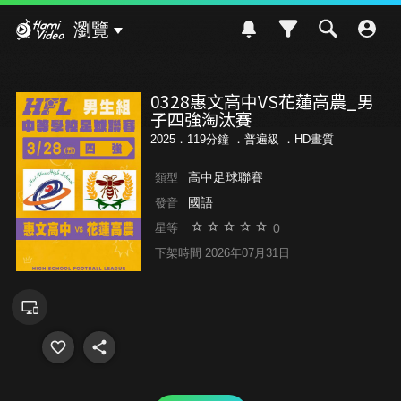
Hami Video
瀏覽
0328惠文高中VS花蓮高農_男
子四強淘汰賽
2025．119分鐘 ．
普遍級
．HD畫質
高中足球聯賽
類型
國語
發音
0
星等
下架時間 2026年07月31日