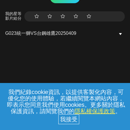
我的星等
影片給分
G023統一獅VS台鋼雄鷹20250409
我們紀錄cookie資訊，以提供客製化內容，可
{{notifyMsg}}
優化您的使用體驗，若繼續閱覽本網站內容，
常見問題
線上客服
服務條款
隱私權保護
即表示您同意我們使用cookies。更多關於隱私
保護資訊，請閱覽我們的
隱私權保護政策
。
中華電信股份有限公司個人家庭分公司
(統一編號：96979949) © 2026