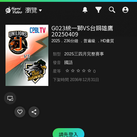
Hami Video
瀏覽
G023統一獅VS台鋼雄鷹
20250409
2025．236分鐘 ．
普遍級
．HD畫質
2025三四月完整賽事
類型
國語
發音
0
星等
下架時間 2036年12月31日
請先登入