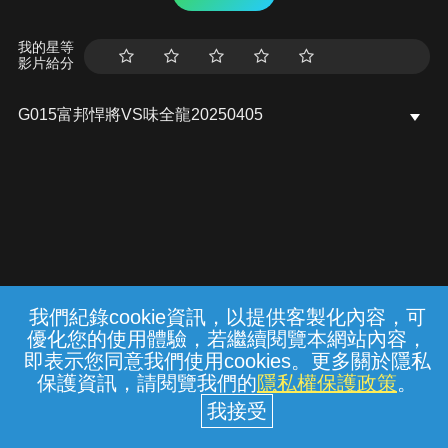
我的星等
影片給分
G015富邦悍將VS味全龍20250405
我們紀錄cookie資訊，以提供客製化內容，可
{{notifyMsg}}
優化您的使用體驗，若繼續閱覽本網站內容，
常見問題
線上客服
服務條款
隱私權保護
即表示您同意我們使用cookies。更多關於隱私
保護資訊，請閱覽我們的
隱私權保護政策
。
中華電信股份有限公司個人家庭分公司
(統一編號：96979949) © 2026