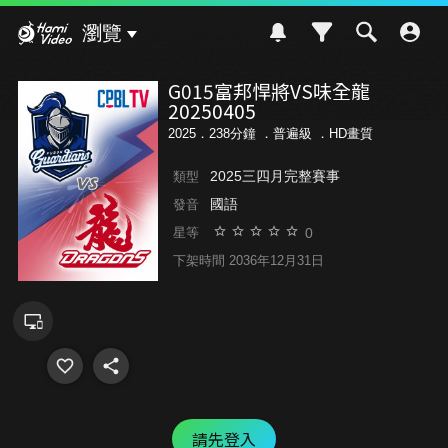
Hami Video
瀏覽
G015富邦悍將VS味全龍
20250405
2025．238分鐘 ．
普遍級
．HD畫質
2025三四月完整賽事
類型
國語
發音
0
星等
下架時間 2036年12月31日
請先登入