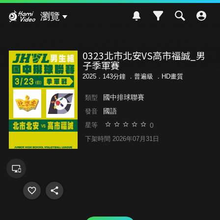
Hami Video
瀏覽
0323北市北安VS高市福誠_男
子季軍賽
2025．143分鐘 ．
普遍級
．HD畫質
國中排球聯賽
類型
國語
發音
0
星等
下架時間 2026年07月31日