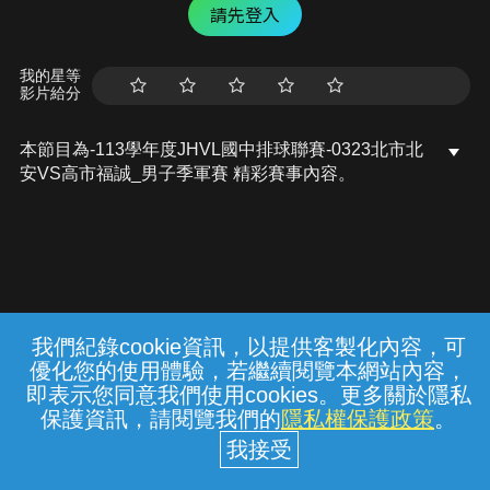
請先登入
我的星等
影片給分
本節目為-113學年度JHVL國中排球聯賽-0323北市北
安VS高市福誠_男子季軍賽 精彩賽事內容。
我們紀錄cookie資訊，以提供客製化內容，可
{{notifyMsg}}
優化您的使用體驗，若繼續閱覽本網站內容，
常見問題
線上客服
服務條款
隱私權保護
即表示您同意我們使用cookies。更多關於隱私
保護資訊，請閱覽我們的
隱私權保護政策
。
中華電信股份有限公司個人家庭分公司
(統一編號：96979949) © 2026