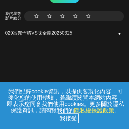
我的星等
影片給分
029富邦悍將VS味全龍20250325
我們紀錄cookie資訊，以提供客製化內容，可
{{notifyMsg}}
優化您的使用體驗，若繼續閱覽本網站內容，
常見問題
線上客服
服務條款
隱私權保護
即表示您同意我們使用cookies。更多關於隱私
保護資訊，請閱覽我們的
隱私權保護政策
。
中華電信股份有限公司個人家庭分公司
(統一編號：96979949) © 2026