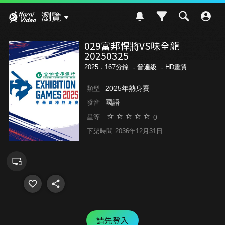
Hami Video
瀏覽
029富邦悍將VS味全龍
20250325
2025．167分鐘 ．
普遍級
．HD畫質
2025年熱身賽
類型
國語
發音
0
星等
下架時間 2036年12月31日
請先登入