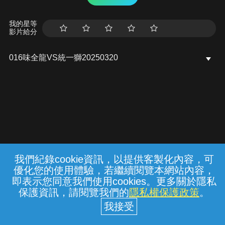
我的星等
影片給分
016味全龍VS統一獅20250320
我們紀錄cookie資訊，以提供客製化內容，可
{{notifyMsg}}
優化您的使用體驗，若繼續閱覽本網站內容，
常見問題
線上客服
服務條款
隱私權保護
即表示您同意我們使用cookies。更多關於隱私
保護資訊，請閱覽我們的
隱私權保護政策
。
中華電信股份有限公司個人家庭分公司
(統一編號：96979949) © 2026