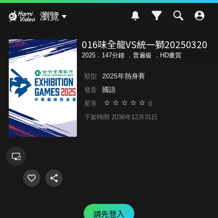
Hami Video
瀏覽
016味全龍VS統一獅20250320
2025．147分鐘 ．
普遍級
．HD畫質
2025年熱身賽
類型
國語
發音
0
星等
下架時間 2036年12月31日
請先登入