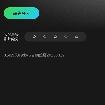
請先登入
我的星等
影片給分
014樂天桃猿VS台鋼雄鷹20250319