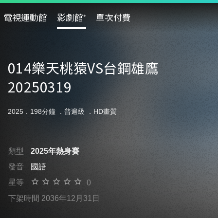
電視運動館
影劇館⁺
單次付費
014樂天桃猿VS台鋼雄鷹
20250319
2025．198分鐘 ．
普遍級
．HD畫質
類型
2025年熱身賽
發音
國語
星等
0
下架時間 2036年12月31日