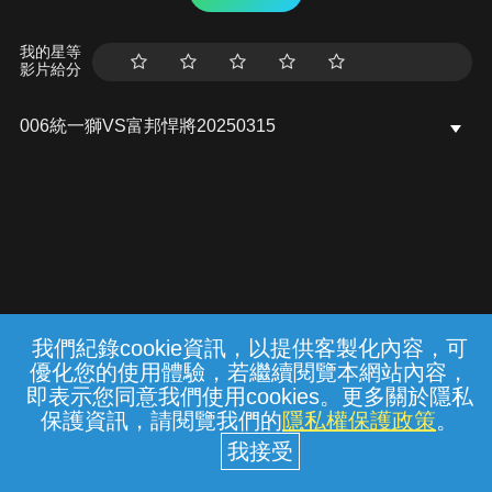
我的星等
影片給分
006統一獅VS富邦悍將20250315
我們紀錄cookie資訊，以提供客製化內容，可
{{notifyMsg}}
優化您的使用體驗，若繼續閱覽本網站內容，
常見問題
線上客服
服務條款
隱私權保護
即表示您同意我們使用cookies。更多關於隱私
保護資訊，請閱覽我們的
隱私權保護政策
。
中華電信股份有限公司個人家庭分公司
(統一編號：96979949) © 2026