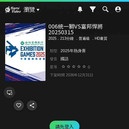
Hami Video
瀏覽
006統一獅VS富邦悍將
20250315
2025．213分鐘 ．
普遍級
．HD畫質
2025年熱身賽
類型
國語
發音
0
星等
下架時間 2036年12月31日
請先登入