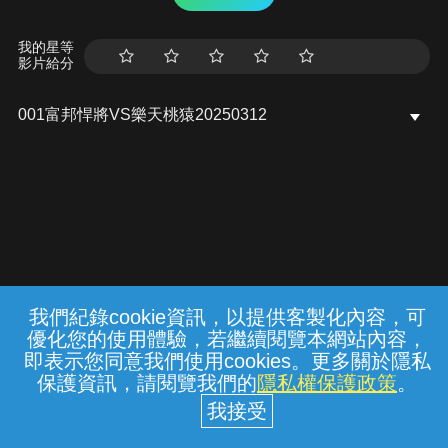
我的星等
影片給分
001富邦悍將VS樂天桃猿20250312
我們紀錄cookie資訊，以提供客製化內容，可
{{notifyMsg}}
優化您的使用體驗，若繼續閱覽本網站內容，
常見問題
線上客服
服務條款
隱私權保護
即表示您同意我們使用cookies。更多關於隱私
保護資訊，請閱覽我們的
隱私權保護政策
。
中華電信股份有限公司個人家庭分公司
(統一編號：96979949) © 2026