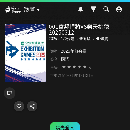
Hami Video
瀏覽
001富邦悍將VS樂天桃猿
20250312
2025．170分鐘 ．
普遍級
．HD畫質
2025年熱身賽
類型
國語
發音
5
星等
下架時間 2036年12月31日
請先登入