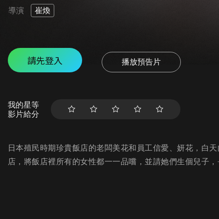
導演
崔煥
請先登入
播放預告片
我的星等
影片給分
日本殖民時期珍貴飯店的老闆美花和員工信愛、妍花，白天
店，將飯店裡所有的女性都一一品嚐，並請她們生個兒子，