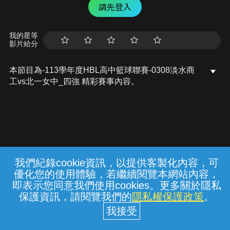
請先登入
我的星等
影片給分
本節目為-113學年度HBL高中籃球聯賽-0308淡水商
工vs北一女中_四強 精彩賽事內容。
我們紀錄cookie資訊，以提供客製化內容，可
{{notifyMsg}}
優化您的使用體驗，若繼續閱覽本網站內容，
常見問題
線上客服
服務條款
隱私權保護
即表示您同意我們使用cookies。更多關於隱私
保護資訊，請閱覽我們的
隱私權保護政策
。
中華電信股份有限公司個人家庭分公司
(統一編號：96979949) © 2026