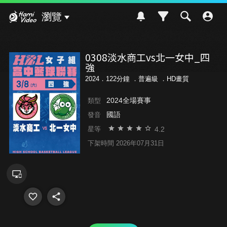
Hami Video
瀏覽
0308淡水商工vs北一女中_四
強
2024．122分鐘 ．
普遍級
．HD畫質
2024全場賽事
類型
國語
發音
4.2
星等
下架時間 2026年07月31日