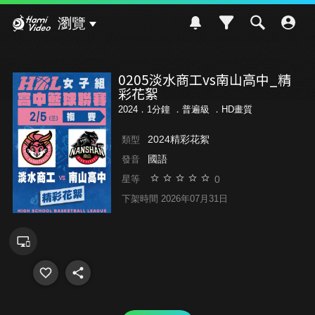
Hami Video
瀏覽
0205淡水商工vs南山高中_精
彩花絮
2024．1分鐘 ．
普遍級
．HD畫質
2024精彩花絮
類型
國語
發音
0
星等
下架時間 2026年07月31日