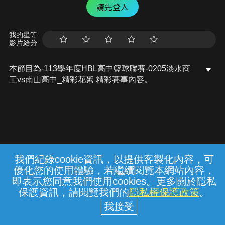
請先登入
我的星等
影片給分
本節目為-113學年度HBL高中籃球聯賽-0205淡水商
工vs南山高中_精彩花絮 精彩賽事內容。
我們紀錄cookie資訊，以提供客製化內容，可
{{notifyMsg}}
優化您的使用體驗，若繼續閱覽本網站內容，
水域安全宣導
勿至不明或標示禁止之水域戲
常見問題
線上客服
服務條款
隱私權保護
即表示您同意我們使用cookies。更多關於隱私
水， 遇雷雨、閃電、地震或山區烏雲密布
保護資訊，請閱覽我們的
隱私權保護政策
。
時， 請趕快上岸。內政部消防署關心您
中華電信股份有限公司個人家庭分公司
(統一編號：96979949) © 2026