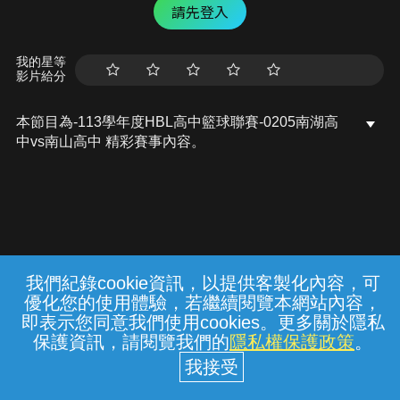
請先登入
我的星等
影片給分
本節目為-113學年度HBL高中籃球聯賽-0205南湖高
中vs南山高中 精彩賽事內容。
我們紀錄cookie資訊，以提供客製化內容，可
{{notifyMsg}}
優化您的使用體驗，若繼續閱覽本網站內容，
常見問題
線上客服
服務條款
隱私權保護
即表示您同意我們使用cookies。更多關於隱私
保護資訊，請閱覽我們的
隱私權保護政策
。
中華電信股份有限公司個人家庭分公司
(統一編號：96979949) © 2026