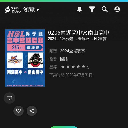
Hami Video
瀏覽
0205南湖高中vs南山高中
2024．105分鐘 ．
普遍級
．HD畫質
2024全場賽事
類型
國語
發音
5
星等
下架時間 2026年07月31日