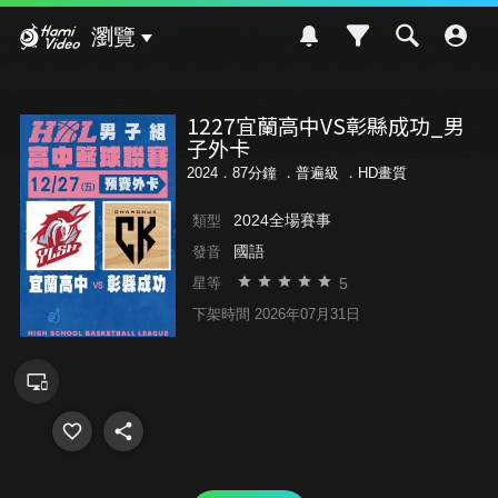
Hami Video
瀏覽
1227宜蘭高中VS彰縣成功_男
子外卡
2024．87分鐘 ．
普遍級
．HD畫質
2024全場賽事
類型
國語
發音
5
星等
下架時間 2026年07月31日