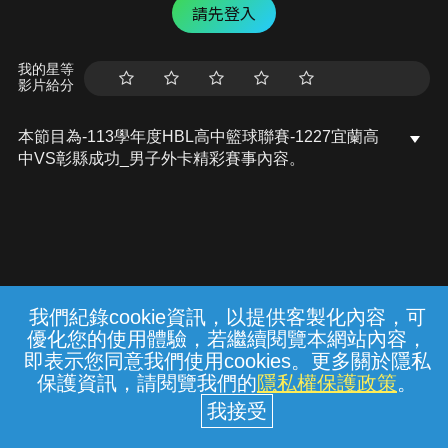
請先登入
我的星等
影片給分
本節目為-113學年度HBL高中籃球聯賽-1227宜蘭高
中VS彰縣成功_男子外卡精彩賽事內容。
我們紀錄cookie資訊，以提供客製化內容，可
{{notifyMsg}}
優化您的使用體驗，若繼續閱覽本網站內容，
20260807_白海豚颱風中央應變中心已開設
常見問題
線上客服
服務條款
隱私權保護
即表示您同意我們使用cookies。更多關於隱私
白海豚颱風中央應變中心已開設，請提早做
保護資訊，請閱覽我們的
隱私權保護政策
。
好防颱準備。 .中央災害應變中心02-
中華電信股份有限公司個人家庭分公司
(統一編號：96979949) © 2026
89114119