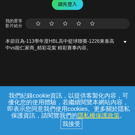
請先登入
我的星等
影片給分
本節目為-113學年度HBL高中籃球聯賽-1226東泰高
中vs能仁家商_精彩花絮 精彩賽事內容。
我們紀錄cookie資訊，以提供客製化內容，可
{{notifyMsg}}
優化您的使用體驗，若繼續閱覽本網站內容，
常見問題
線上客服
服務條款
隱私權保護
即表示您同意我們使用cookies。更多關於隱私
保護資訊，請閱覽我們的
隱私權保護政策
。
中華電信股份有限公司個人家庭分公司
(統一編號：96979949) © 2026