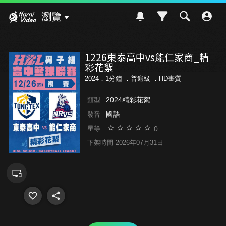
Hami Video
瀏覽
1226東泰高中vs能仁家商_精
彩花絮
2024．1分鐘 ．
普遍級
．HD畫質
2024精彩花絮
類型
國語
發音
0
星等
下架時間 2026年07月31日