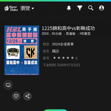
Hami Video
瀏覽
1225錦和高中vs彰縣成功
2024．91分鐘 ．
普遍級
．HD畫質
2024全場賽事
類型
國語
發音
5
星等
下架時間 2026年07月31日