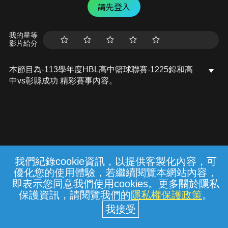
請先登入
我的星等
影片給分
本節目為-113學年度HBL高中籃球聯賽-1225錦和高
中vs彰縣成功 精彩賽事內容。
我們紀錄cookie資訊，以提供客製化內容，可
{{notifyMsg}}
優化您的使用體驗，若繼續閱覽本網站內容，
常見問題
線上客服
服務條款
隱私權保護
即表示您同意我們使用cookies。更多關於隱私
保護資訊，請閱覽我們的
隱私權保護政策
。
中華電信股份有限公司個人家庭分公司
(統一編號：96979949) © 2026