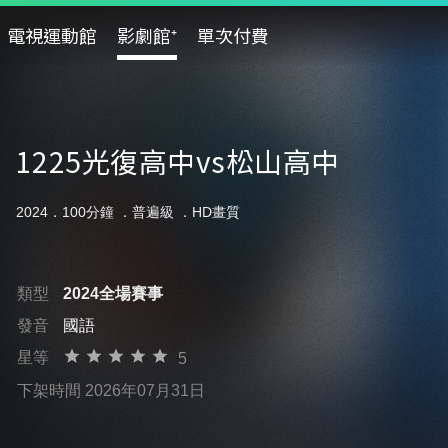
電視運動館
影劇館⁺
單次付費
1225光復高中vs松山高中
2024．100分鐘 ．
普遍級
．HD畫質
類型
2024全場賽事
發音
國語
星等
5
下架時間 2026年07月31日