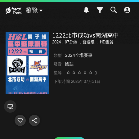
Hami Video
瀏覽
1222北市成功vs南湖高中
2024．97分鐘 ．
普遍級
．HD畫質
2024全場賽事
類型
國語
發音
0
星等
下架時間 2026年07月31日