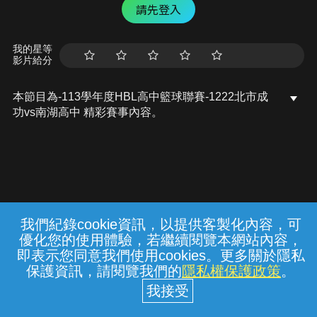
請先登入
我的星等
影片給分
本節目為-113學年度HBL高中籃球聯賽-1222北市成
功vs南湖高中 精彩賽事內容。
我們紀錄cookie資訊，以提供客製化內容，可
{{notifyMsg}}
優化您的使用體驗，若繼續閱覽本網站內容，
常見問題
線上客服
服務條款
隱私權保護
即表示您同意我們使用cookies。更多關於隱私
保護資訊，請閱覽我們的
隱私權保護政策
。
中華電信股份有限公司個人家庭分公司
(統一編號：96979949) © 2026