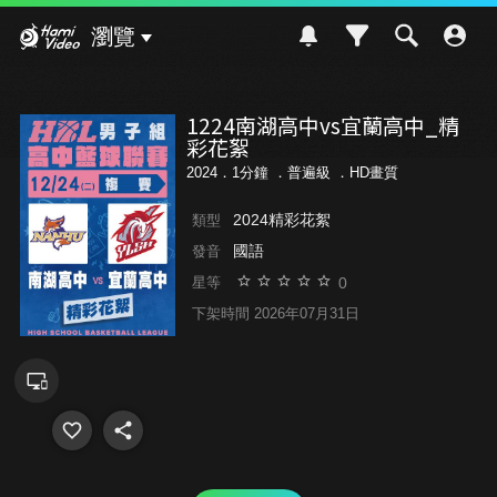
Hami Video
瀏覽
1224南湖高中vs宜蘭高中_精
彩花絮
2024．1分鐘 ．
普遍級
．HD畫質
2024精彩花絮
類型
國語
發音
0
星等
下架時間 2026年07月31日