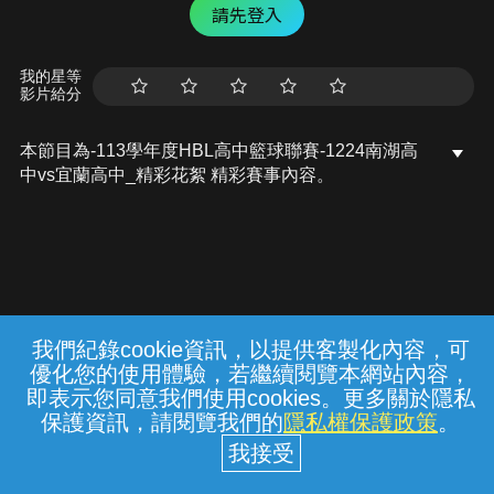
請先登入
我的星等
影片給分
本節目為-113學年度HBL高中籃球聯賽-1224南湖高
中vs宜蘭高中_精彩花絮 精彩賽事內容。
我們紀錄cookie資訊，以提供客製化內容，可
{{notifyMsg}}
優化您的使用體驗，若繼續閱覽本網站內容，
常見問題
線上客服
服務條款
隱私權保護
即表示您同意我們使用cookies。更多關於隱私
保護資訊，請閱覽我們的
隱私權保護政策
。
中華電信股份有限公司個人家庭分公司
(統一編號：96979949) © 2026