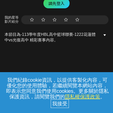
請先登入
我的星等
影片給分
本節目為-113學年度HBL高中籃球聯賽-1222花蓮體
中vs光復高中 精彩賽事內容。
我們紀錄cookie資訊，以提供客製化內容，可
{{notifyMsg}}
優化您的使用體驗，若繼續閱覽本網站內容，
常見問題
線上客服
服務條款
隱私權保護
即表示您同意我們使用cookies。更多關於隱私
保護資訊，請閱覽我們的
隱私權保護政策
。
中華電信股份有限公司個人家庭分公司
(統一編號：96979949) © 2026