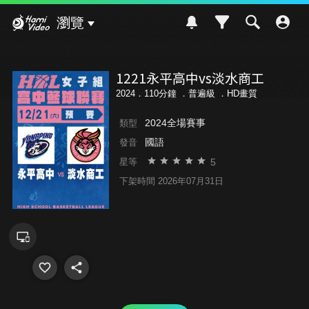
Hami Video
瀏覽
1221永平高中vs淡水商工
2024．110分鐘 ．
普遍級
．HD畫質
2024全場賽事
類型
國語
發音
5
星等
下架時間 2026年07月31日