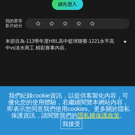
請先登入
我的星等
影片給分
本節目為-113學年度HBL高中籃球聯賽-1221永平高
中vs淡水商工 精彩賽事內容。
我們紀錄cookie資訊，以提供客製化內容，可
{{notifyMsg}}
優化您的使用體驗，若繼續閱覽本網站內容，
常見問題
線上客服
服務條款
隱私權保護
即表示您同意我們使用cookies。更多關於隱私
保護資訊，請閱覽我們的
隱私權保護政策
。
中華電信股份有限公司個人家庭分公司
(統一編號：96979949) © 2026