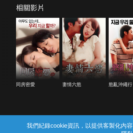
相關影片
同房密愛
妻情六慾
慾亂沖繩行
{{notifyMsg}}
我們紀錄cookie資訊，以提供客製化