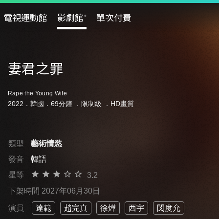
電視運動館
影劇館⁺
單次付費
妻君之罪
Rape the Young Wife
2022．韓國．69分鐘 ．
限制級
．HD畫質
類型
藝術情慾
發音
韓語
星等
3.2
下架時間 2027年06月30日
演員
達範
趙完真
徐燁
西宇
閔度允