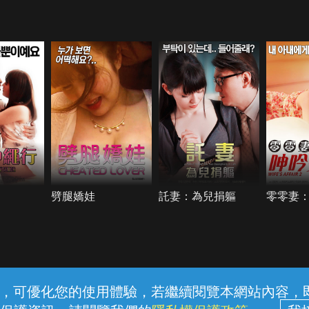
劈腿嬌娃
託妻：為兒捐軀
零零妻
常見問題
線上客服
服務條款
隱私權保護
內容，可優化您的使用體驗，若繼續閱覽本網站內容，即表