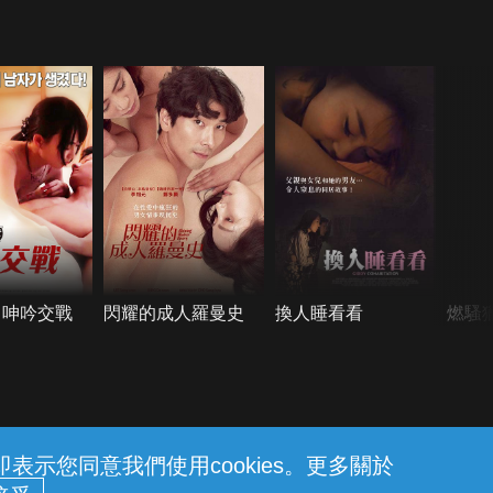
：呻吟交戰
閃耀的成人羅曼史
換人睡看看
燃騷
示您同意我們使用cookies。更多關於