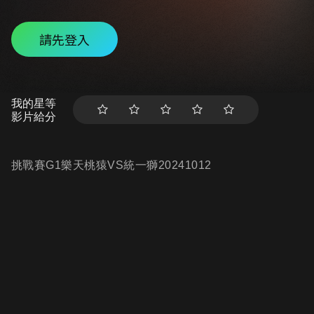
請先登入
我的星等
影片給分
挑戰賽G1樂天桃猿VS統一獅20241012