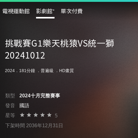
電視運動館
影劇館⁺
單次付費
挑戰賽G1樂天桃猿VS統一獅
20241012
2024．181分鐘 ．
普遍級
．HD畫質
類型
2024十月完整賽事
發音
國語
星等
5
下架時間 2036年12月31日