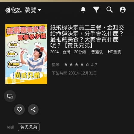
Hami Video
瀏覽
紙飛機決定員工三餐，金額交
給命運決定，分手會吃什麼？
最推薦美食？大家會買什麼
呢？【黃氏兄弟】
2024．台灣．20分鐘 ．
普遍級
．HD畫質
4.7
星等
下架時間 2031年12月31日
黃氏兄弟
頻道