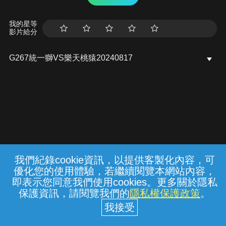
我的星等
影片給分
G267統一獅VS樂天桃猿20240817
我們紀錄cookie資訊，以提供客製化內容，可
{{notifyMsg}}
優化您的使用體驗，若繼續閱覽本網站內容，
常見問題
線上客服
服務條款
隱私權保護
即表示您同意我們使用cookies。更多關於隱私
保護資訊，請閱覽我們的
隱私權保護政策
。
中華電信股份有限公司個人家庭分公司
(統一編號：96979949) © 2026