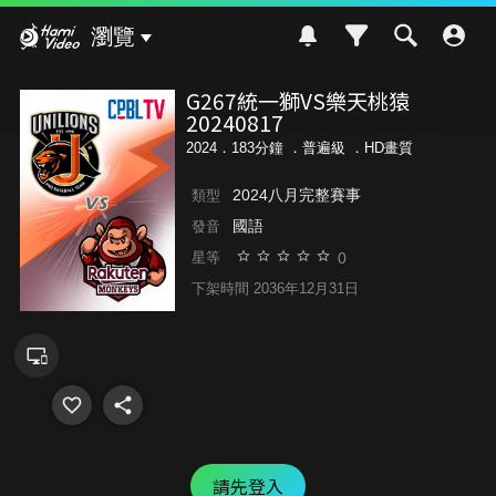
Hami Video
瀏覽
G267統一獅VS樂天桃猿
20240817
2024．183分鐘 ．
普遍級
．HD畫質
2024八月完整賽事
類型
國語
發音
0
星等
下架時間 2036年12月31日
請先登入