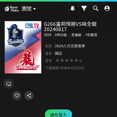
Hami Video
瀏覽
G266富邦悍將VS味全龍
20240817
2024．188分鐘 ．
普遍級
．HD畫質
2024八月完整賽事
類型
國語
發音
0
星等
下架時間 2036年12月31日
請先登入