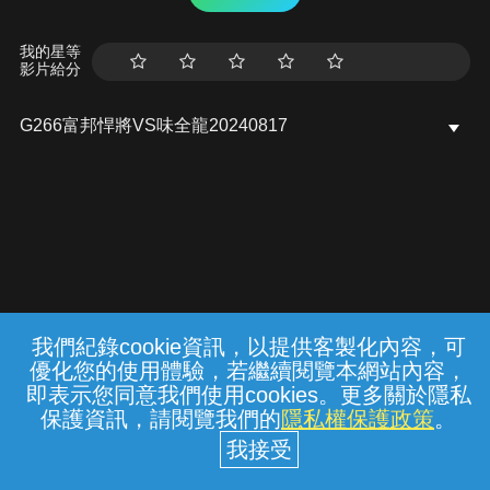
我的星等
影片給分
G266富邦悍將VS味全龍20240817
我們紀錄cookie資訊，以提供客製化內容，可
{{notifyMsg}}
優化您的使用體驗，若繼續閱覽本網站內容，
常見問題
線上客服
服務條款
隱私權保護
即表示您同意我們使用cookies。更多關於隱私
保護資訊，請閱覽我們的
隱私權保護政策
。
中華電信股份有限公司個人家庭分公司
(統一編號：96979949) © 2026